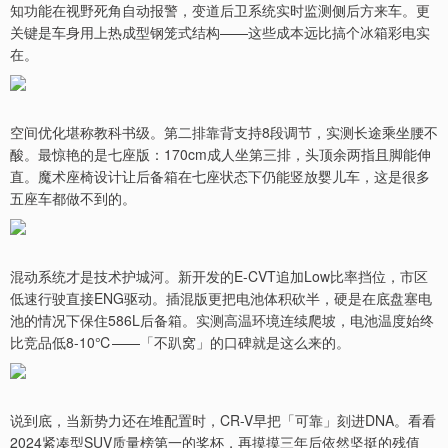
知功能在视野死角自动报警，变道后卫系统实时监测侧后方来车。更
关键是车身用上热成型钢笼式结构——这些成本远比搞个冰箱彩电实
在。
空间优化堪称教科书级。第二排靠背支持8段调节，实测长途乘坐腰不
酸。最惊艳的是七座版：170cm成人坐第三排，头顶余两指且脚能伸
直。魔术座椅设计让后备箱在七座状态下仍能竖放婴儿车，这是很多
五座车都做不到的。
混动系统才是技术护城河。新开发的E-CVT追加Low比率挡位，市区
低速行驶直接ENG驱动。插混版更把电池体积砍半，硬是在底盘塞电
池的情况下保住586L后备箱。实测高温环境连续爬坡，电池温度始终
比竞品低8-10℃——「不趴窝」的口碑就是这么来的。
说到底，当新势力还在堆配置时，CR-V早把「可靠」刻进DNA。看看
2024紧凑型SUV质量榜第一的奖杯，再摸摸三年后依然坚挺的残值