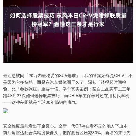
最近总被问「20万内最稳妥的SUV选谁」，我的答案始终是CR-V。不
是因为它多炫酷，而是在汽车媒体圈干久了，深知「经得起时间检
验」比「参数碾压」重要十倍。举个真实案例：某自主品牌车主三年
跑4S店27次如何选择股票技巧，而CR-V车主保养时还在用初代车机
——这种差距就是全球30年畅销的底气。
安全维度最能看出车企良心。全新一代CR-V在看不见的地方下血本：
前后角雷达配合高精度摄像头，把探测盲区压减30%。新增的穿行先