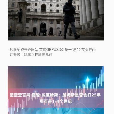
炒股配资开户网站 英镑GBPUSD命悬一“息”？英央行内
讧升级，鸽鹰互掐影响几何