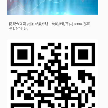
配配查官网 德隆·威廉姆斯：詹姆斯是否会打25年 那可
是1/4个世纪