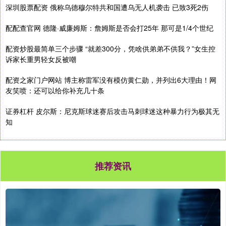
深圳股票配资 俄称乌德穆尔特共和国遭乌无人机袭击 已致3死2伤
配配查官网 德隆·威廉姆斯：詹姆斯是否会打25年 那可是1/4个世纪
配资炒股最简单三个步骤 “就差300分，凭啥供弟弟不供我？”女生控
诉家长重男轻女反被嘲
配资之家门户网站 博主称雷军没有模仿黄仁勋，并列出6大理由！网
友笑喷：还可以给你补充几十条
证券杠杆 皮尔斯：尼克斯球迷赛后攻击马刺球迷这种暴力行为极其无
知
推荐资讯