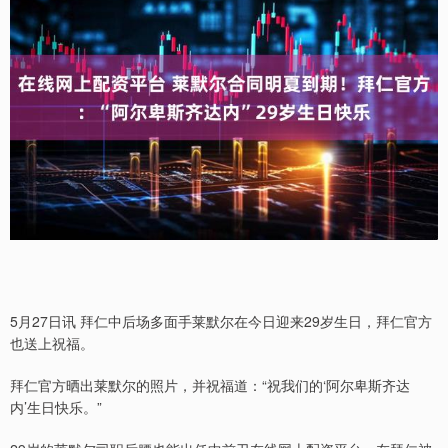
5月27日讯 拜仁中后场多面手莱默尔在今日迎来29岁生日，拜仁官方
也送上祝福。
拜仁官方晒出莱默尔的照片，并祝福道：“祝我们的‘阿尔卑斯齐达
内’生日快乐。”